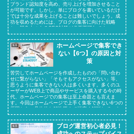
ブランド認知度を高め、売り上げを増加させること
が可能です。しかし、単にブログを書いているだけ
では十分な成果を上げることは難しいでしょう。成
功を収めるためには、ブログの集客に向けた戦略
と、競争力のあるSEO対策が必要不可欠です。
ホームページで集客でき
集客
ない【6つ】の原因と対
策
苦労してホームページを作成したものの「問い合わ
せに繋がらない」「そもそもアクセスがない」等、
思うように集客できない人は多くいます。多くのユ
ーザーがWEB上で商品やサービスを購入する今の時
代、ホームページでの集客は至上命題とも言えま
す。今回はホームページで上手く集客できない6つの
原因から、具体的な解決策まで幅広く解説していき
ます。
ブログ運営初心者必見！
集客
成功へのステップバイス