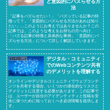
と意図的にバズらせる方
法
「記事をバズらせたい！」「バズっている記事の特
徴って？」「意図的にバズらせる方法があれば知り
たい」…このようにお考えではありませんか？この
記事では、このような考えをお持ちの方へ向け、
「バズる記事の特徴と具体的な事例」「意図的にバ
ズらせる方法」について詳しく解説していきます。
デジタル・コミュニティ
コンテンツSEO
でのWebコンテンツ共有
のデメリットを理解する
オンラインやデジタルコミュニティでウェブコンテ
ンツを共有する場合、いくつかの潜在的なリスクと
デメリットに注意する必要があります。この記事で
は、ユーザーが自分のアイデンティティと投稿を安
全に保つために知っておくべき必須情報を提供しま
す。