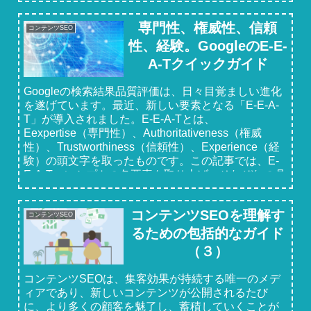
順位1位へと押し上げましょう。
専門性、権威性、信頼
コンテンツSEO
性、経験。GoogleのE-E-
A-Tクイックガイド
Googleの検索結果品質評価は、日々目覚ましい進化
を遂げています。最近、新しい要素となる「E-E-A-
T」が導入されました。E-E-A-Tとは、
Eexpertise（専門性）、Authoritativeness（権威
性）、Trustworthiness（信頼性）、Experience（経
験）の頭文字を取ったものです。この記事では、E-
E-A-Tコンセプトの各要素を取り上げ、それぞれの具
体的なGoogleガイドラインについて説明します。
コンテンツSEOを理解す
コンテンツSEO
るための包括的なガイド
（３）
コンテンツSEOは、集客効果が持続する唯一のメデ
ィアであり、新しいコンテンツが公開されるたび
に、より多くの顧客を魅了し、蓄積していくことが