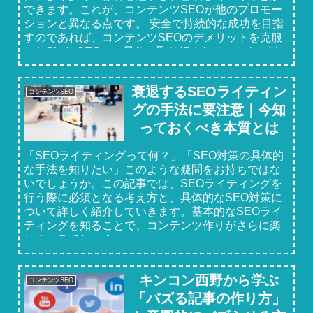
できます。これが、コンテンツSEOが他のプロモー
ションと異なる点です。 安全で持続的な成功を目指
すのであれば、コンテンツSEOのデメリットを克服
したShe's SEOで、早急に取り組まれることをお勧
めします。
衰退するSEOライティン
コンテンツSEO
グの手法に要注意｜今知
っておくべき本質とは
「SEOライティングって何？」「SEO対策の具体的
な手法を知りたい」このような疑問をお持ちではな
いでしょうか。この記事では、SEOライティングを
行う際に必須となる考え方と、具体的なSEO対策に
ついて詳しく紹介していきます。基本的なSEOライ
ティングを知ることで、コンテンツ作りがさらに楽
しくなるでしょう。
キンコン西野から学ぶ
コンテンツSEO
「バズる記事の作り方」